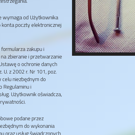
zestrzegania.
ie wymaga od Użytkownika
konta poczty elektronicznej
 formularza zakupu i
na zbieranie i przetwarzanie
Ustawę o ochronie danych
 U. z 2002 r. Nr 101, poz.
w celu niezbędnym do
o Regulaminu i
sług. Użytkownik oświadcza,
prywatności.
sobowe podane przez
niezbędnym do wykonania
nu oraz usług świadczonych