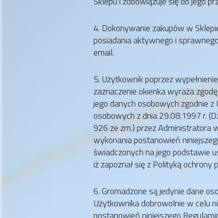
Sklepu i zobowiązuje się do jego pr
4. Dokonywanie zakupów w Sklep
posiadania aktywnego i sprawnego 
email.
5. Użytkownik poprzez wypełnienie
zaznaczenie okienka wyraża zgodę 
jego danych osobowych zgodnie z 
osobowych z dnia 29.08.1997 r. (Dz.
926 ze zm.) przez Administratora 
wykonania postanowień niniejszeg
świadczonych na jego podstawie u
iż zapoznał się z Polityką ochrony 
6. Gromadzone są jedynie dane o
Użytkownika dobrowolnie w celu 
postanowień niniejszego Regulami