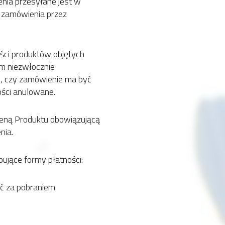
enia przesyłane jest w
a zamówienia przez
ści produktów objętych
m niezwłocznie
, czy zamówienie ma być
ości anulowane.
 ceną Produktu obowiązującą
nia.
ujące formy płatności:
ść za pobraniem