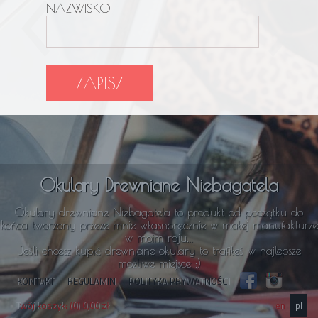
NAZWISKO
ZAPISZ
Okulary Drewniane Niebagatela
Okulary drewniane Niebagatela to produkt od początku do
końca tworzony przeze mnie własnoręcznie w małej manufakturze
w moim raju...
Jeśli chcesz kupić drewniane okulary to trafiłeś w najlepsze
możliwe miejsce :)
KONTAKT
REGULAMIN
POLITYKA PRYWATNOŚCI
Twój koszyk: (0) 0,00 zł
en
pl